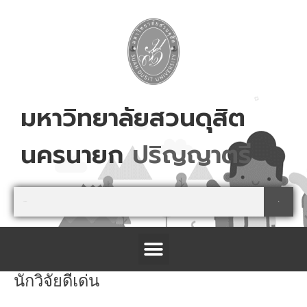
Skip
to
content
มหาวิทยาลัยสวนดุสิต
นครนายก
ป
ร
ญ
ญ
า
ต
ร
Search
Search
Menu
นักวิจัยดีเด่น
โครงการจัดตั้งศูนย์การเรียนรู้เกษตรปลอดภัย และนันทนาการ จังหวัดปราจีนบุรี