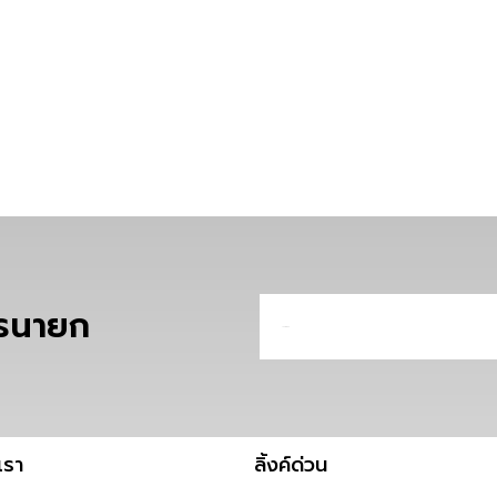
ครนายก
Email
เรา
ลิ้งค์ด่วน