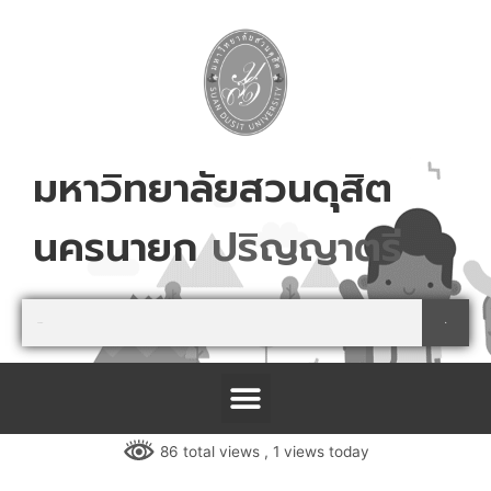
Skip
to
content
มหาวิทยาลัยสวนดุสิต
นครนายก
ป
ร
ญ
ญ
า
ต
ร
Search
Search
Menu
โครงการจัดตั้งศูนย์การเรียนรู้เกษตรปลอดภัย และนันทนาการ จังหวัดปราจีนบุรี
86 total views
, 1 views today