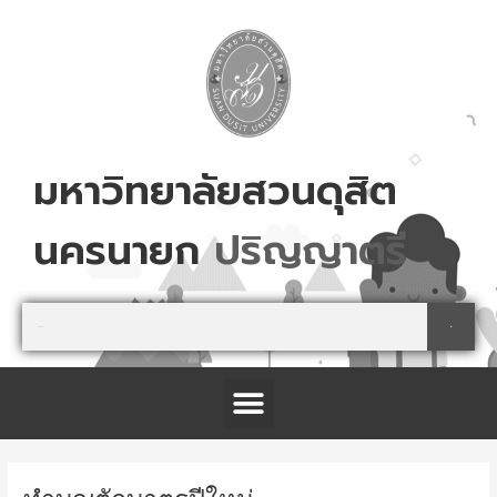
Skip
to
content
มหาวิทยาลัยสวนดุสิต
นครนายก
ป
ร
ญ
ญ
า
ต
ร
Search
Search
Menu
โครงการจัดตั้งศูนย์การเรียนรู้เกษตรปลอดภัย และนันทนาการ จังหวัดปราจีนบุรี
Post
navigation