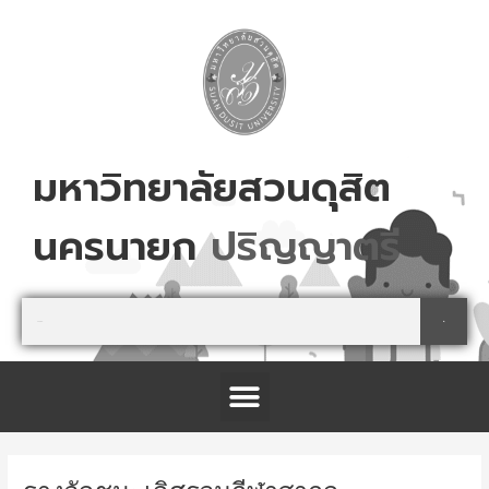
Skip
to
content
มหาวิทยาลัยสวนดุสิต
นครนายก
ป
ร
ญ
ญ
า
ต
ร
Search
Search
Menu
โครงการจัดตั้งศูนย์การเรียนรู้เกษตรปลอดภัย และนันทนาการ จังหวัดปราจีนบุรี
Post
navigation