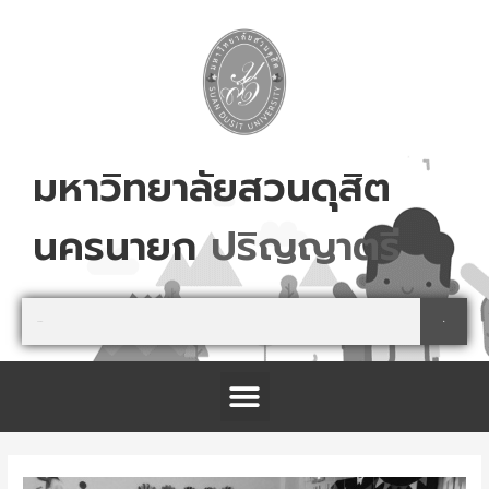
Skip
to
content
มหาวิทยาลัยสวนดุสิต
นครนายก
ป
ร
ญ
ญ
า
ต
ร
Search
Search
Menu
โครงการจัดตั้งศูนย์การเรียนรู้เกษตรปลอดภัย และนันทนาการ จังหวัดปราจีนบุรี
Post
navigation