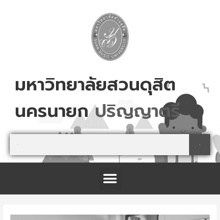
Skip
to
content
มหาวิทยาลัยสวนดุสิต
นครนายก
ป
ร
ญ
ญ
า
ต
ร
Search
Search
Menu
โครงการจัดตั้งศูนย์การเรียนรู้เกษตรปลอดภัย และนันทนาการ จังหวัดปราจีนบุรี
Post
navigation