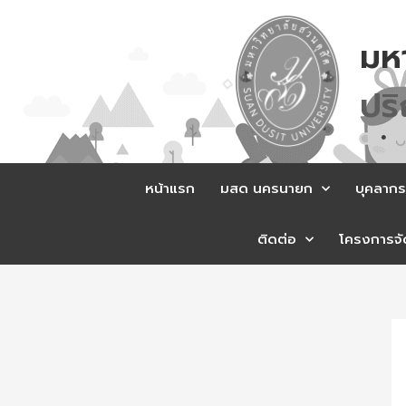
Skip
to
มห
content
ป
ร
หน้าแรก
มสด นครนายก
บุคลากร
ติดต่อ
โครงการจัด
Po
na