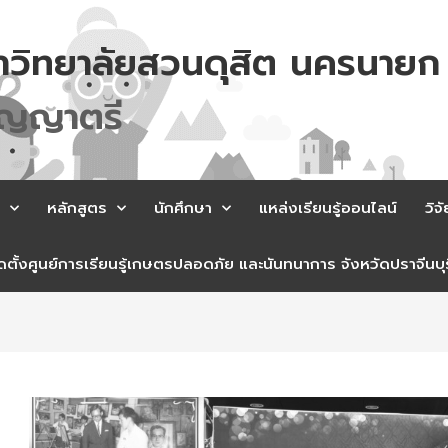
าวิทยาลัยสวนดุสิต นครนายก
ญ
ญ
า
ต
ร
หลักสูตร
นักศึกษา
แหล่งเรียนรู้ออนไลน์
วิจั
ตั้งศูนย์การเรียนรู้เกษตรปลอดภัย และนันทนาการ จังหวัดปราจีนบุร
st
vigation