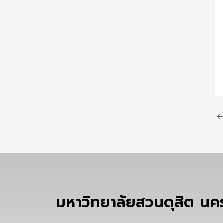
←
มหาวิทยาลัยสวนดุสิต น