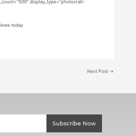
_count=”500″ display_type=”photocrati-
 views today
Next Post
→
Subscribe Now