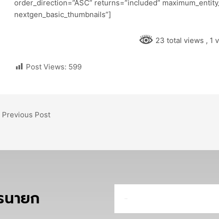
order_direction=”ASC” returns=”included” maximum_entity
nextgen_basic_thumbnails”]
23 total views
, 1
Post Views:
599
Previous Post
ครนายก
Email