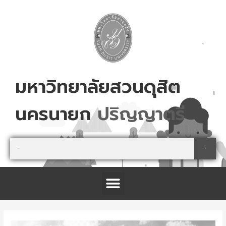
Skip
to
content
มหาวิทยาลัยสวนดุสิต
นครนายก
ป
ร
ญ
ญ
า
ต
ร
Search
Search
Menu
โครงการจัดตั้งศูนย์การเรียนรู้เกษตรปลอดภัย และนันทนาการ จังหวัดปราจีนบุรี
Post
navigation