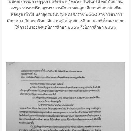
มติคณะกรรมการคุรุสภา ครั้งที่ ๑๓ / ๒๕๖๐ วันจันทร์ที่ ๒๕ กันยายน
๒๕๖๐ รับรองปริญญาทางการศึกษา หลักสูตรศึกษาศาสตรบัณฑิต
(หลักสูตรห้าปี) หลักสูตรปรับปรุง พุทธศักราช ๒๕๕๔ สาขาวิชาการ
ศึกษาปฐมวัย มหาวิทยาลัยสวนดุสิต ศูนย์การศึกษานอกที่ตั้งนครนายก
ให้การรับรองตั้งแต่ปีการศึกษา ๒๕๕๖ ถึงปีการศึกษา ๒๕๕๙