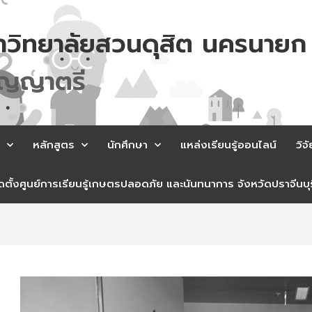
าวิทยาลัยสวนดุสิต นครนายก
ร
เ
ล
ค
ร
า
ต
หลักสูตร
นักศึกษา
แหล่งเรียนรู้ออนไลน์
วิจั
ตั้งศูนย์การเรียนรู้เกษตรปลอดภัย และนันทนาการ จังหวัดปราจีนบุร
st
vigation