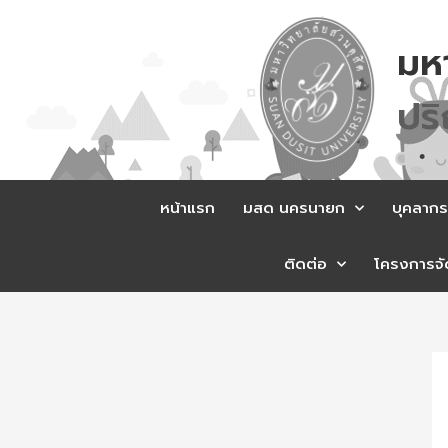
Skip
to
มห
content
ส
ม
หน้าแรก
มสด นครนายก
บุคลากร
ติดต่อ
โครงการจัด
Po
na