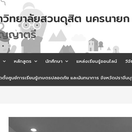
าวิทยาลัยสวนดุสิต นครนายก
ร
ค
ร
เ
ล
า
ต
หลักสูตร
นักศึกษา
แหล่งเรียนรู้ออนไลน์
วิจั
ตั้งศูนย์การเรียนรู้เกษตรปลอดภัย และนันทนาการ จังหวัดปราจีนบุร
st
vigation