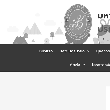
Skip
to
มห
content
ส
ม
หน้าแรก
มสด นครนายก
บุคลากร
ติดต่อ
โครงการจัด
Po
na