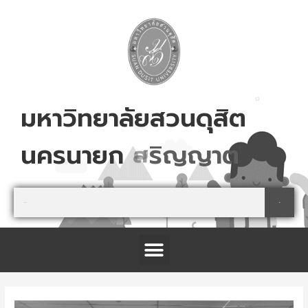
Skip
to
content
มหาวิทยาลัยสวนดุสิต
นครนายก
ส
ม
ค
ร
เ
ล
ย
!
Search
Search
Menu
โครงการจัดตั้งศูนย์การเรียนรู้เกษตรปลอดภัย และนันทนาการ จังหวัดปราจีนบุรี
Post
navigation