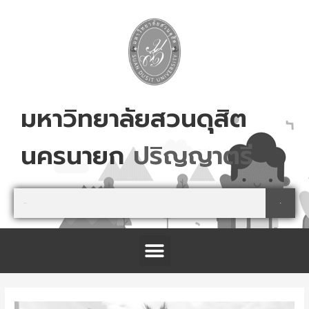
Skip
to
content
มหาวิทยาลัยสวนดุสิต
นครนายก
ส
ม
ค
ร
เ
ล
ย
!
Search
Search
Menu
โครงการจัดตั้งศูนย์การเรียนรู้เกษตรปลอดภัย และนันทนาการ จังหวัดปราจีนบุรี
Post
navigation