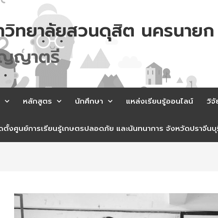
าวิทยาลัยสวนดุสิต นครนายก
ค
ร
เ
ล
ย
หลักสูตร
นักศึกษา
แหล่งเรียนรู้ออนไลน์
วิจั
ตั้งศูนย์การเรียนรู้เกษตรปลอดภัย และนันทนาการ จังหวัดปราจีนบุร
st
vigation