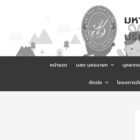
Skip
to
มห
content
ส
ม
หน้าแรก
มสด นครนายก
บุคลากร
ติดต่อ
โครงการจัด
Po
na