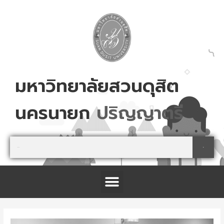
Skip
to
content
มหาวิทยาลัยสวนดุสิต
นครนายก
ส
ม
ค
ร
เ
ล
ย
!
Search
Search
Menu
โครงการจัดตั้งศูนย์การเรียนรู้เกษตรปลอดภัย และนันทนาการ จังหวัดปราจีนบุรี
Post
navigation