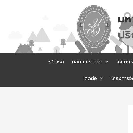
Skip
to
มห
content
ป
ร
หน้าแรก
มสด นครนายก
บุคลากร
ติดต่อ
โครงการจัด
Po
na