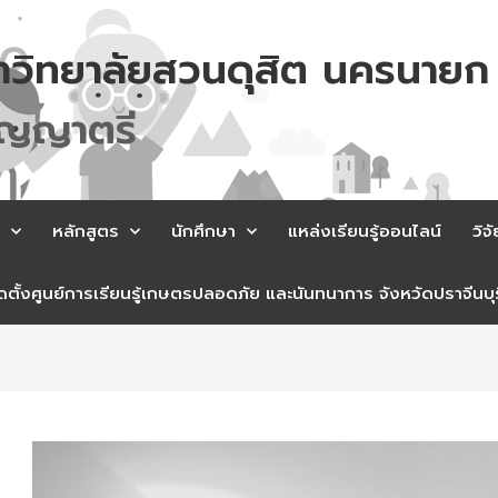
าวิทยาลัยสวนดุสิต นครนายก
ญ
ญ
า
ต
ร
หลักสูตร
นักศึกษา
แหล่งเรียนรู้ออนไลน์
วิจั
ตั้งศูนย์การเรียนรู้เกษตรปลอดภัย และนันทนาการ จังหวัดปราจีนบุร
st
vigation