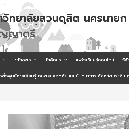
าวิทยาลัยสวนดุสิต นครนายก
ญ
ญ
า
ต
ร
หลักสูตร
นักศึกษา
แหล่งเรียนรู้ออนไลน์
วิจั
ตั้งศูนย์การเรียนรู้เกษตรปลอดภัย และนันทนาการ จังหวัดปราจีนบุร
st
vigation