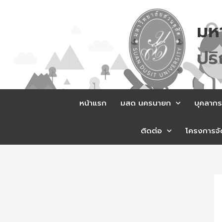
Skip
to
มห
content
ส
ร
หน้าแรก
มสด นครนายก
บุคลากร
ติดต่อ
โครงการจัด
Po
na