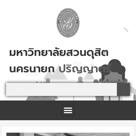
Skip
to
content
มหาวิทยาลัยสวนดุสิต
นครนายก
ป
ร
ญ
ญ
า
ต
ร
Search
Search
Menu
โครงการจัดตั้งศูนย์การเรียนรู้เกษตรปลอดภัย และนันทนาการ จังหวัดปราจีนบุรี
Post
navigation