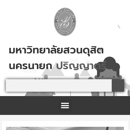
Skip
to
content
มหาวิทยาลัยสวนดุสิต
นครนายก
ป
ร
ญ
ญ
า
ต
ร
Search
Search
Menu
โครงการจัดตั้งศูนย์การเรียนรู้เกษตรปลอดภัย และนันทนาการ จังหวัดปราจีนบุรี
Post
navigation