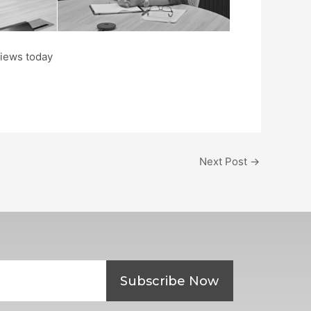
views today
Next Post
→
Subscribe Now