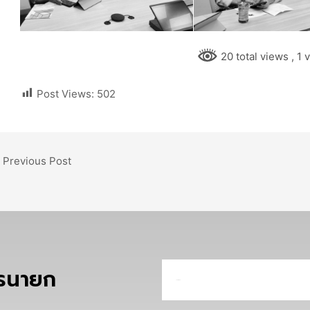
20 total views
, 1 
Post Views:
502
Previous Post
ครนายก
Email