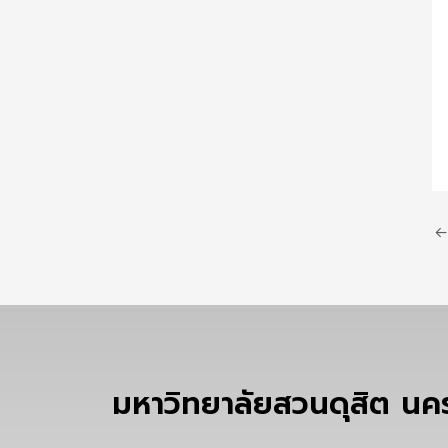
←
มหาวิทยาลัยสวนดุสิต น