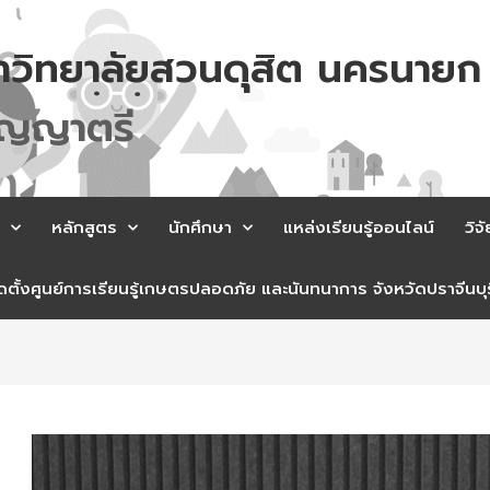
าวิทยาลัยสวนดุสิต นครนายก
ญ
ญ
า
ต
ร
หลักสูตร
นักศึกษา
แหล่งเรียนรู้ออนไลน์
วิจั
ตั้งศูนย์การเรียนรู้เกษตรปลอดภัย และนันทนาการ จังหวัดปราจีนบุร
st
vigation