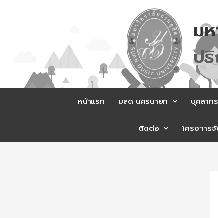
Skip
to
มห
content
ป
ร
หน้าแรก
มสด นครนายก
บุคลากร
ติดต่อ
โครงการจัด
Po
na