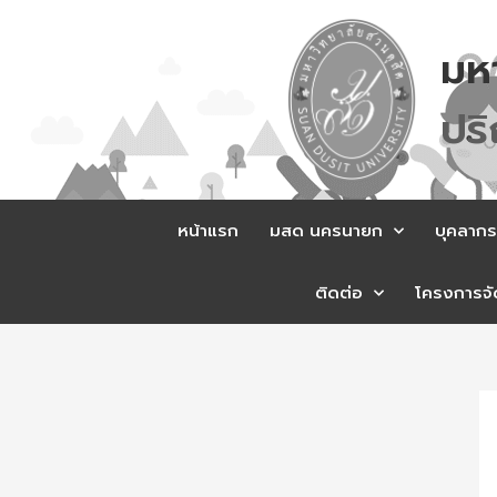
Skip
to
มห
content
ส
ม
หน้าแรก
มสด นครนายก
บุคลากร
ติดต่อ
โครงการจัด
Po
na