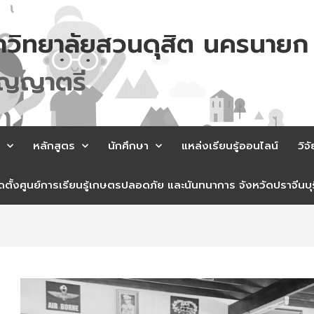
าวิทยาลัยสวนดุสิต นครนายก
ต
ร
ค
ร
เ
หลักสูตร
นักศึกษา
แหล่งเรียนรู้ออนไลน์
วิจั
ตั้งศูนย์การเรียนรู้เกษตรปลอดภัย และนันทนาการ จังหวัดปราจีนบุร
st
vigation