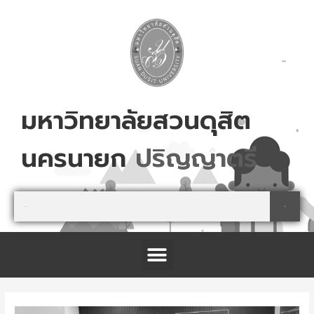
Skip
to
content
มหาวิทยาลัยสวนดุสิต
นครนายก
า
ต
ร
ส
ม
ค
ร
ญ
ญ
Search
Search
Menu
โครงการจัดตั้งศูนย์การเรียนรู้เกษตรปลอดภัย และนันทนาการ จังหวัดปราจีนบุรี
Post
navigation