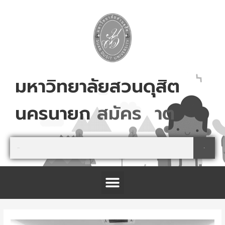
Skip
to
content
มหาวิทยาลัยสวนดุสิต
นครนายก
ส
ม
ค
ร
เ
ล
ย
!
Search
Search
Menu
โครงการจัดตั้งศูนย์การเรียนรู้เกษตรปลอดภัย และนันทนาการ จังหวัดปราจีนบุรี
Post
navigation