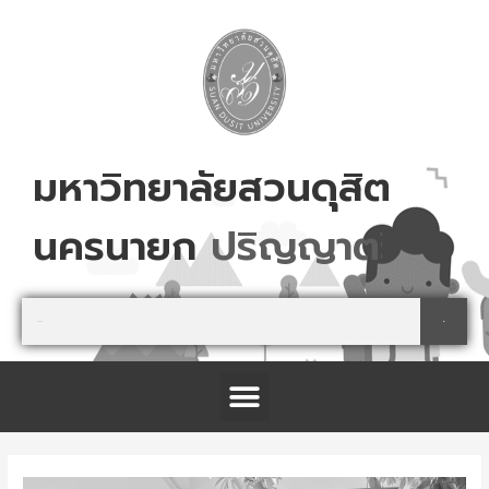
Skip
to
content
มหาวิทยาลัยสวนดุสิต
นครนายก
ส
ม
ค
ร
เ
ล
ย
!
Search
Search
Menu
โครงการจัดตั้งศูนย์การเรียนรู้เกษตรปลอดภัย และนันทนาการ จังหวัดปราจีนบุรี
Post
navigation