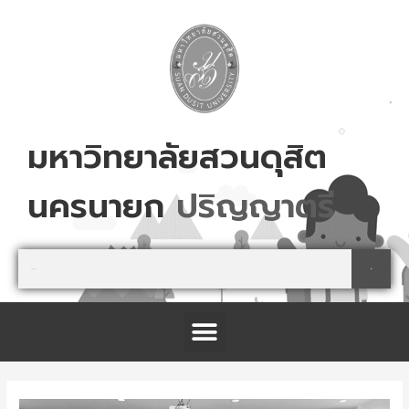
Skip
to
content
มหาวิทยาลัยสวนดุสิต
นครนายก
ส
ม
ค
ร
เ
ล
ย
!
Search
Search
Menu
โครงการจัดตั้งศูนย์การเรียนรู้เกษตรปลอดภัย และนันทนาการ จังหวัดปราจีนบุรี
Post
navigation