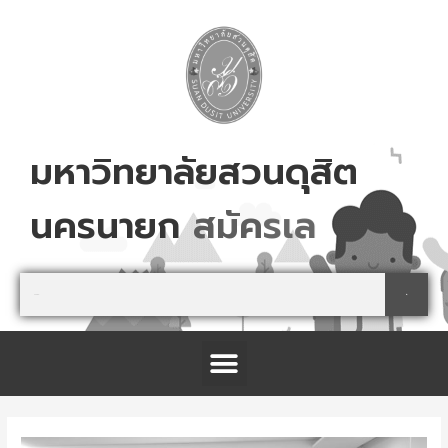
Skip
to
content
มหาวิทยาลัยสวนดุสิต
นครนายก
ส
ม
ค
ร
เ
ล
ย
!
Search
Search
Menu
โครงการจัดตั้งศูนย์การเรียนรู้เกษตรปลอดภัย และนันทนาการ จังหวัดปราจีนบุรี
Post
navigation