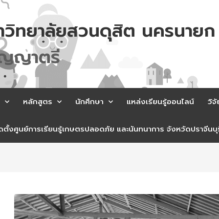
าวิทยาลัยสวนดุสิต นครนายก
ญ
ญ
า
ต
ร
หลักสูตร
นักศึกษา
แหล่งเรียนรู้ออนไลน์
วิจั
ตั้งศูนย์การเรียนรู้เกษตรปลอดภัย และนันทนาการ จังหวัดปราจีนบุร
st
vigation