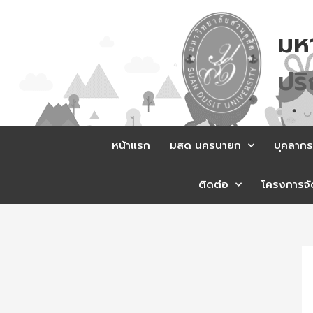
Skip
to
มห
content
ป
ร
หน้าแรก
มสด นครนายก
บุคลากร
ติดต่อ
โครงการจัด
Po
na