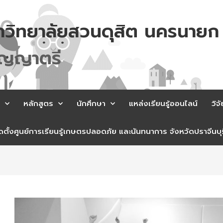
าวิทยาลัยสวนดุสิต นครนายก
ญ
ญ
า
ต
ร
หลักสูตร
นักศึกษา
แหล่งเรียนรู้ออนไลน์
วิจั
ตั้งศูนย์การเรียนรู้เกษตรปลอดภัย และนันทนาการ จังหวัดปราจีนบุร
st
vigation