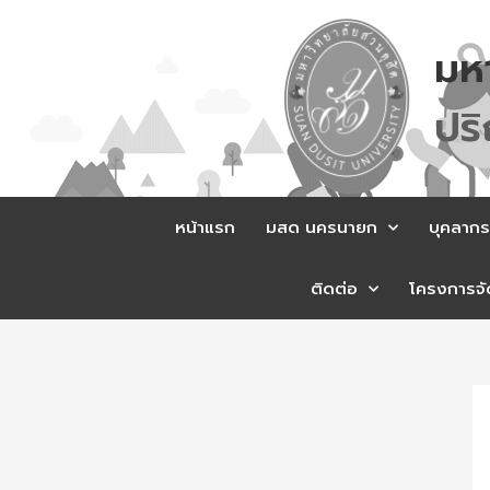
Skip
to
มห
content
ป
ร
หน้าแรก
มสด นครนายก
บุคลากร
ติดต่อ
โครงการจัด
Po
na