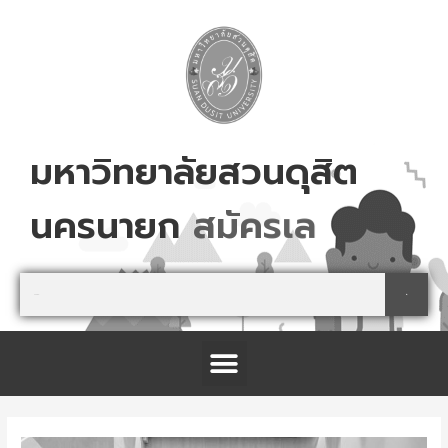
Skip
to
content
มหาวิทยาลัยสวนดุสิต
นครนายก
ส
ม
ค
ร
เ
ล
ย
!
Search
Search
Menu