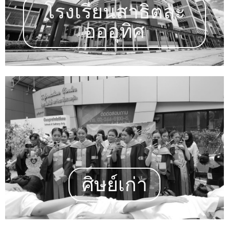
โรงเรียนสาธิตละ
อออุทิศ
ศิษย์เก่า