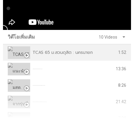
วิด๊โอเพิ่มเติม
10 Videos
TCAS 65 ม.สวนดุสิต : นครนายก
1:52
13:36
แนะนำอาคารสถานที่ ศูนย์การศึกษานอกสถานที่ตั้ง นครนายก
8:26
มสด. นครนายกแนะนำนักศึกษาทัวร์เส้นทางสถานที่สำคัญจังหวัดนครนายก
21:42
จากรุ่นพี่ สู่รุ่นน้อง มหาวิทยาลัยสวนดุสิตศูนย์การศึกษานอกสถานที่ตั้ง นครนายก
7:09
Phonics Club By ECE NYK : Phonics Song