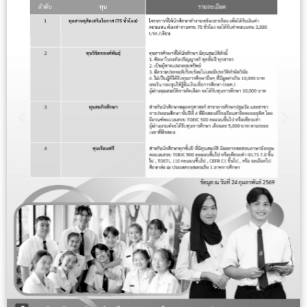
Previous
Nex
slide
slid